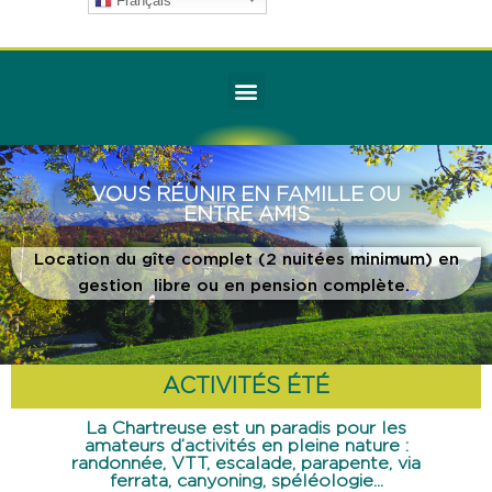
Français
VOUS RÉUNIR EN FAMILLE OU
ENTRE AMIS
Location du gîte complet (2 nuitées minimum) en
gestion libre ou en pension complète.
ACTIVITÉS ÉTÉ
La Chartreuse est un paradis pour les
amateurs d’activités en pleine nature :
randonnée, VTT, escalade, parapente, via
ferrata, canyoning, spéléologie...