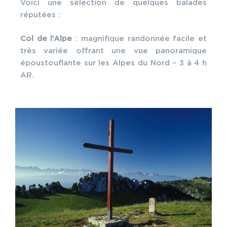
Voici une sélection de quelques balades
réputées :
Col de l’Alpe
: magnifique randonnée facile et
très variée offrant une vue panoramique
époustouflante sur les Alpes du Nord – 3 à 4 h
AR.