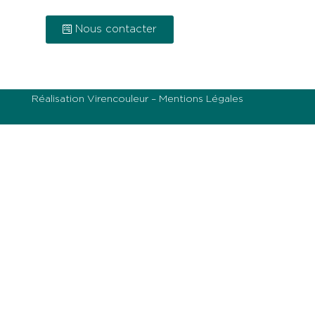
Nous contacter
Réalisation
Virencouleur
–
Mentions Légales